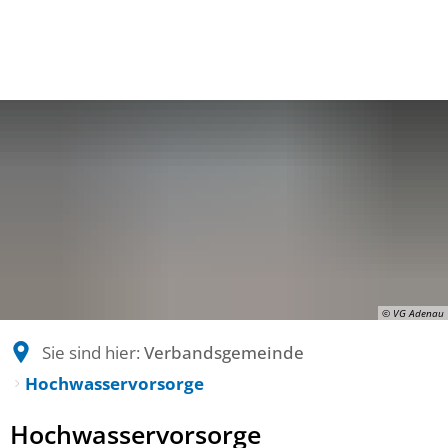
© VG Adenau
Sie sind hier:
Verbandsgemeinde
Hochwasservorsorge
Hochwasservorsorge
Hochwasservorsorge