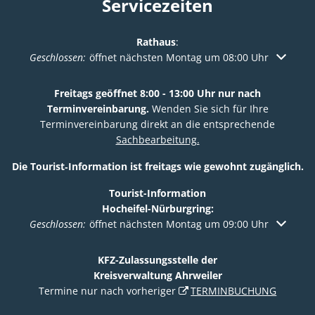
Servicezeiten
Rathaus
:
Klicken, um weitere Öffnungs- oder Schließzeiten auszuble
Geschlossen:
öffnet nächsten Montag um 08:00 Uhr
Freitags geöffnet 8:00 - 13:00 Uhr nur nach
Terminvereinbarung.
Wenden Sie sich für Ihre
Terminvereinbarung direkt an die entsprechende
Sachbearbeitung.
Die Tourist‑Information ist freitags wie gewohnt zugänglich.
Tourist-Information
Hocheifel-Nürburgring:
Klicken, um weitere Öffnungs- oder Schließzeiten auszuble
Geschlossen:
öffnet nächsten Montag um 09:00 Uhr
KFZ-Zulassungsstelle der
Kreisverwaltung Ahrweiler
Termine nur nach vorheriger
TERMINBUCHUNG