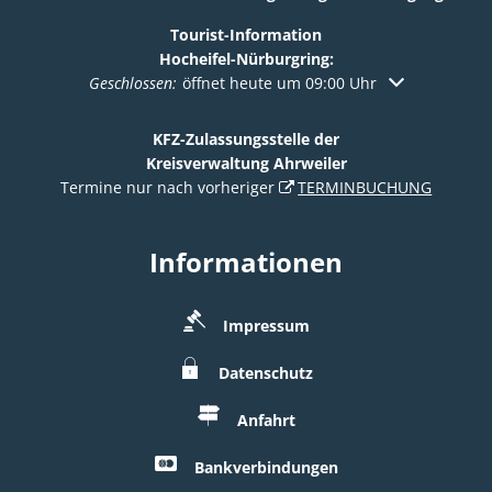
Tourist-Information
Hocheifel-Nürburgring:
Klicken, um weitere Öffnungs- oder Schließzeiten au
Geschlossen:
öffnet heute um 09:00 Uhr
KFZ-Zulassungsstelle der
Kreisverwaltung Ahrweiler
Termine nur nach vorheriger
TERMINBUCHUNG
Informationen
Impressum
Datenschutz
Anfahrt
Bankverbindungen