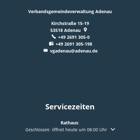
Verbandsgemeindeverwaltung Adenau
Kirchstraße 15-19
53518
Adenau
+49 2691 305-0
+49 2691 305-198
vgadenau@adenau.de
Servicezeiten
Rathaus
:
Klicken, um weitere Öffnungs- oder Schließzeiten au
Geschlossen:
öffnet heute um 08:00 Uhr