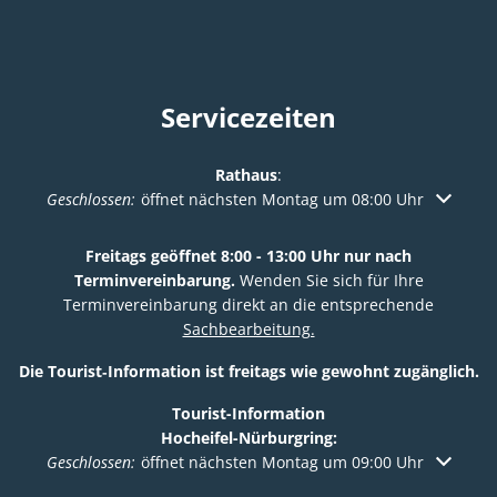
Servicezeiten
Rathaus
:
Klicken, um weitere Öffnungs- oder Schließzeiten auszuble
Geschlossen:
öffnet nächsten Montag um 08:00 Uhr
Freitags geöffnet 8:00 - 13:00 Uhr nur nach
Terminvereinbarung.
Wenden Sie sich für Ihre
Terminvereinbarung direkt an die entsprechende
Sachbearbeitung.
Die Tourist‑Information ist freitags wie gewohnt zugänglich.
Tourist-Information
Hocheifel-Nürburgring:
Klicken, um weitere Öffnungs- oder Schließzeiten auszuble
Geschlossen:
öffnet nächsten Montag um 09:00 Uhr