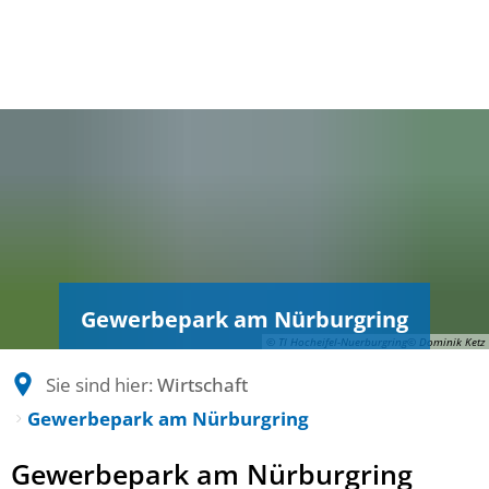
Gewerbepark am Nürburgring
© TI Hocheifel-Nuerburgring© Dominik Ketz
Sie sind hier:
Wirtschaft
Gewerbepark am Nürburgring
Gewerbepark
Gewerbepark am Nürburgring