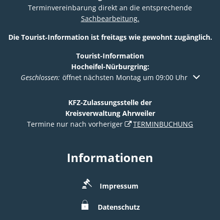
Terminvereinbarung direkt an die entsprechende
Sachbearbeitung.
Die Tourist‑Information ist freitags wie gewohnt zugänglich.
Tourist-Information
Hocheifel-Nürburgring:
Klicken, um weitere Öffnungs- oder Schließzeiten auszuble
Geschlossen:
öffnet nächsten Montag um 09:00 Uhr
KFZ-Zulassungsstelle der
Kreisverwaltung Ahrweiler
Termine nur nach vorheriger
TERMINBUCHUNG
Informationen
Impressum
Datenschutz