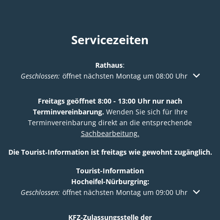
Servicezeiten
Rathaus
:
Klicken, um weitere Öffnungs- oder Schließzeiten auszuble
Geschlossen:
öffnet nächsten Montag um 08:00 Uhr
Freitags geöffnet 8:00 - 13:00 Uhr nur nach
Terminvereinbarung.
Wenden Sie sich für Ihre
Terminvereinbarung direkt an die entsprechende
Sachbearbeitung.
Die Tourist‑Information ist freitags wie gewohnt zugänglich.
Tourist-Information
Hocheifel-Nürburgring:
Klicken, um weitere Öffnungs- oder Schließzeiten auszuble
Geschlossen:
öffnet nächsten Montag um 09:00 Uhr
KFZ-Zulassungsstelle der