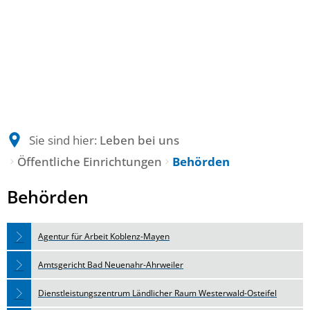
Sie sind hier:
Leben bei uns
Öffentliche Einrichtungen
Behörden
Behörden
Behörden
Agentur für Arbeit Koblenz-Mayen
Amtsgericht Bad Neuenahr-Ahrweiler
Dienstleistungszentrum Ländlicher Raum Westerwald-Osteifel