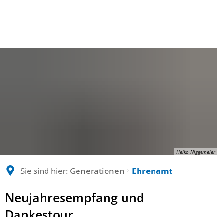
Heiko Niggemeier
Sie sind hier:
Generationen
Ehrenamt
Ehrenamt
Neujahresempfang und
Dankestour