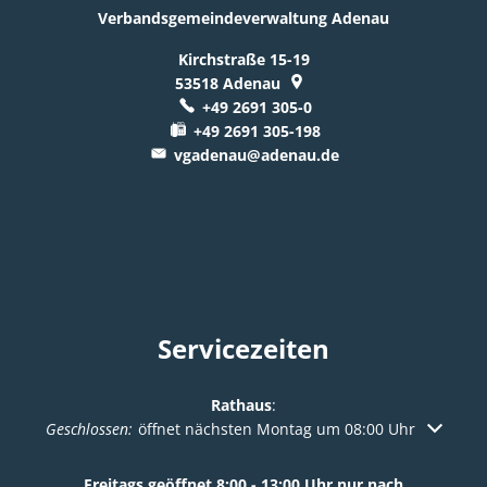
Verbandsgemeindeverwaltung Adenau
Kirchstraße 15-19
53518
Adenau
+49 2691 305-0
+49 2691 305-198
vgadenau@adenau.de
Servicezeiten
Rathaus
:
Klicken, um weitere Öffnungs- oder Schließzeiten auszuble
Geschlossen:
öffnet nächsten Montag um 08:00 Uhr
Freitags geöffnet 8:00 - 13:00 Uhr nur nach