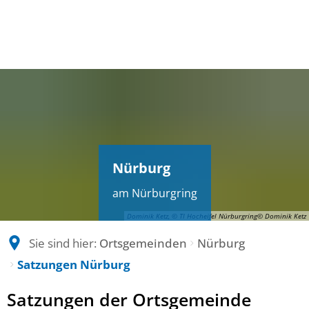
Nürburg
am Nürburgring
Dominik Ketz, © TI Hocheifel Nürburgring© Dominik Ketz
Sie sind hier:
Ortsgemeinden
Nürburg
Satzungen Nürburg
Satzungen
Satzungen der Ortsgemeinde