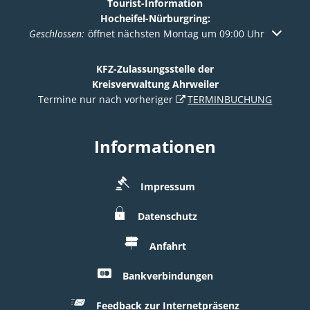
Tourist-Information
Hocheifel-Nürburgring:
Klicken, um weitere Öffnungs- oder Schließzeiten auszuble
Geschlossen:
öffnet nächsten Montag um 09:00 Uhr
KFZ-Zulassungsstelle der
Kreisverwaltung Ahrweiler
Termine nur nach vorheriger
TERMINBUCHUNG
Informationen
Impressum
Datenschutz
Anfahrt
Bankverbindungen
Feedback zur Internetpräsenz