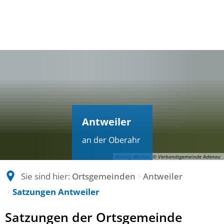
Antweiler
an der Oberahr
Wamig, Marion, © Verbandsgemeinde Adenau
Sie sind hier:
Ortsgemeinden
Antweiler
Satzungen Antweiler
Satzungen
Satzungen der Ortsgemeinde