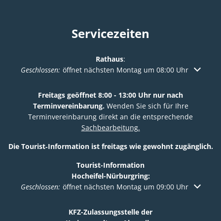
Servicezeiten
Rathaus
:
Klicken, um weitere Öffnungs- oder Schließzeiten auszuble
Geschlossen:
öffnet nächsten Montag um 08:00 Uhr
Freitags geöffnet 8:00 - 13:00 Uhr nur nach
Terminvereinbarung.
Wenden Sie sich für Ihre
Terminvereinbarung direkt an die entsprechende
Sachbearbeitung.
Die Tourist‑Information ist freitags wie gewohnt zugänglich.
Tourist-Information
Hocheifel-Nürburgring:
Klicken, um weitere Öffnungs- oder Schließzeiten auszuble
Geschlossen:
öffnet nächsten Montag um 09:00 Uhr
KFZ-Zulassungsstelle der