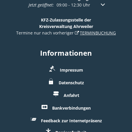
Klicken, um weitere Öffnungs- oder Schließzeiten a
Jetzt geöffnet:
09:00
-
12:30
Uhr
Von 09:00 bis 12:
KFZ-Zulassungsstelle der
Kreisverwaltung Ahrweiler
Termine nur nach vorheriger
TERMINBUCHUNG
Informationen
Impressum
Datenschutz
Anfahrt
Bankverbindungen
Feedback zur Internetpräsenz