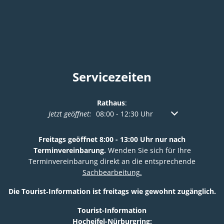
Servicezeiten
Rathaus
:
Klicken, um weitere Öffnungs- oder Schließzeiten a
Jetzt geöffnet:
08:00
-
12:30
Uhr
Von 08:00 bis 12:
Freitags geöffnet 8:00 - 13:00 Uhr nur nach
Terminvereinbarung.
Wenden Sie sich für Ihre
Terminvereinbarung direkt an die entsprechende
Sachbearbeitung.
Die Tourist‑Information ist freitags wie gewohnt zugänglich.
Tourist-Information
Hocheifel-Nürburgring: