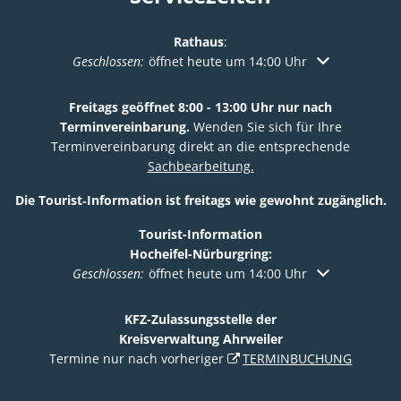
Rathaus
:
Klicken, um weitere Öffnungs- oder Schließzeiten au
Geschlossen:
öffnet heute um 14:00 Uhr
Freitags geöffnet 8:00 - 13:00 Uhr nur nach
Terminvereinbarung.
Wenden Sie sich für Ihre
Terminvereinbarung direkt an die entsprechende
Sachbearbeitung.
Die Tourist‑Information ist freitags wie gewohnt zugänglich.
Tourist-Information
Hocheifel-Nürburgring:
Klicken, um weitere Öffnungs- oder Schließzeiten au
Geschlossen:
öffnet heute um 14:00 Uhr
KFZ-Zulassungsstelle der
Kreisverwaltung Ahrweiler
Termine nur nach vorheriger
TERMINBUCHUNG