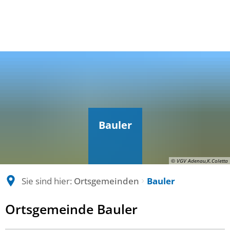
Bauler
© VGV Adenau,K.Coletta
Sie sind hier:
Ortsgemeinden
Bauler
Bauler
Ortsgemeinde Bauler