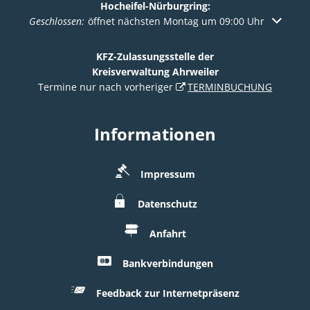
Hocheifel-Nürburgring:
Klicken, um weitere Öffnungs- oder Schließzeiten auszuble
Geschlossen:
öffnet nächsten Montag um 09:00 Uhr
KFZ-Zulassungsstelle der
Kreisverwaltung Ahrweiler
Termine nur nach vorheriger
TERMINBUCHUNG
Informationen
Impressum
Datenschutz
Anfahrt
Bankverbindungen
Feedback zur Internetpräsenz