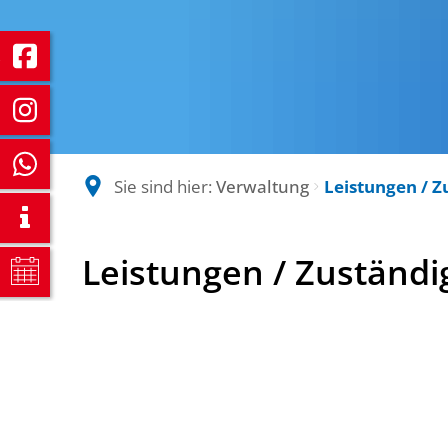
Sie sind hier:
Verwaltung
Leistungen / Z
Leistungen
Leistungen / Zuständi
/
Zuständigkeiten