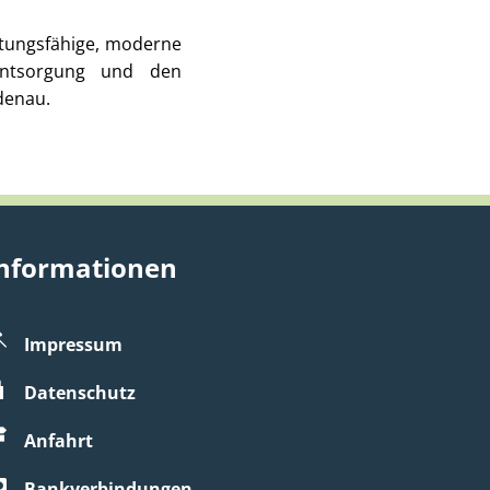
stungsfähige, moderne
rentsorgung und den
denau.
nformationen
Impressum
zublenden
Datenschutz
Anfahrt
Bankverbindungen