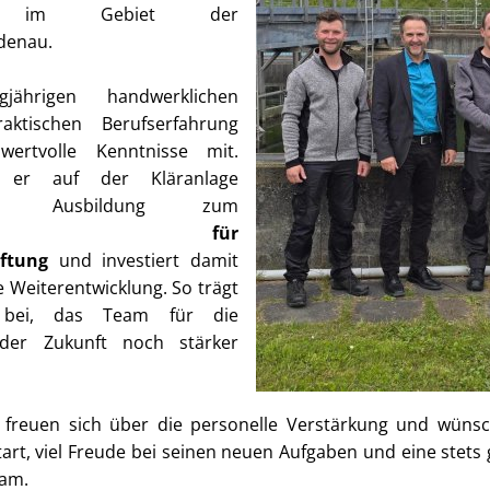
ken im Gebiet der
denau.
jährigen handwerklichen
ktischen Berufserfahrung
wertvolle Kenntnisse mit.
et er auf der Kläranlage
ie Ausbildung zum
hnologen für
ftung
und investiert damit
he Weiterentwicklung. So trägt
 bei, das Team für die
der Zukunft noch stärker
n freuen sich über die personelle Verstärkung und wün
tart, viel Freude bei seinen neuen Aufgaben und eine ste
am.