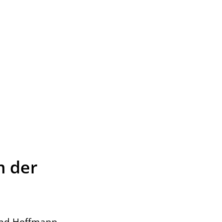
m der
rnd Hoffmann