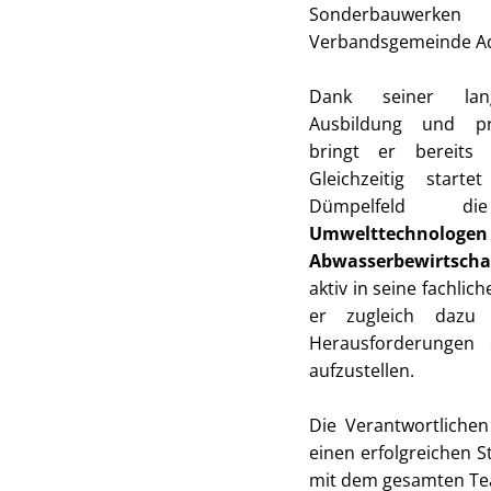
Sonderbauwer
Verbandsgemeinde A
Dank seiner lang
Ausbildung und pra
bringt er bereits 
Gleichzeitig start
Dümpelfeld d
Umwelttec
Abwasserbewirtscha
aktiv in seine fachlic
er zugleich dazu
Herausforderungen 
aufzustellen.
Die Verantwortliche
einen erfolgreichen S
mit dem gesamten Te