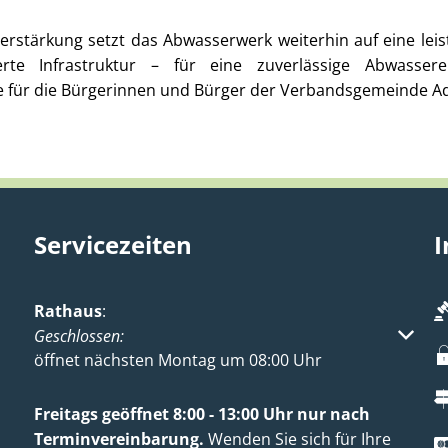
Verstärkung setzt das Abwasserwerk weiterhin auf eine lei
ierte Infrastruktur – für eine zuverlässige Abwasse
e für die Bürgerinnen und Bürger der Verbandsgemeinde A
Servicezeiten
I
Rathaus
:
Klicken, um weitere Öffnungs- oder Schließzeiten aus
Geschlossen:
öffnet nächsten Montag um 08:00 Uhr
Freitags geöffnet 8:00 - 13:00 Uhr nur nach
Terminvereinbarung.
Wenden Sie sich für Ihre