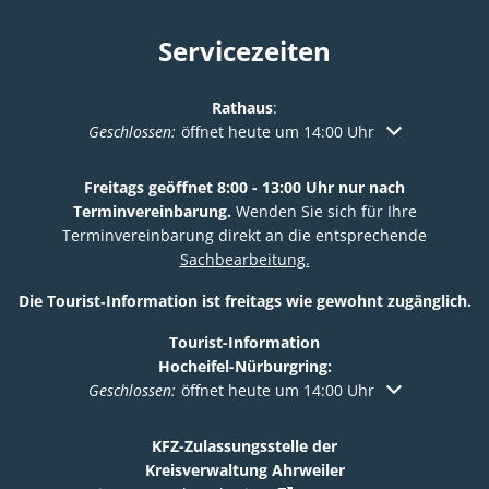
Servicezeiten
Rathaus
:
Klicken, um weitere Öffnungs- oder Schließzeiten au
Geschlossen:
öffnet heute um 14:00 Uhr
Freitags geöffnet 8:00 - 13:00 Uhr nur nach
Terminvereinbarung.
Wenden Sie sich für Ihre
Terminvereinbarung direkt an die entsprechende
Sachbearbeitung.
Die Tourist‑Information ist freitags wie gewohnt zugänglich.
Tourist-Information
Hocheifel-Nürburgring:
Klicken, um weitere Öffnungs- oder Schließzeiten au
Geschlossen:
öffnet heute um 14:00 Uhr
KFZ-Zulassungsstelle der
Kreisverwaltung Ahrweiler