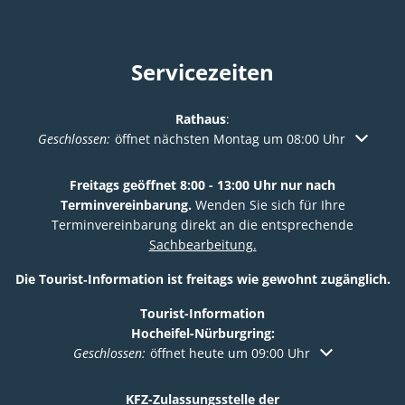
Servicezeiten
Rathaus
:
Klicken, um weitere Öffnungs- oder Schließzeiten auszuble
Geschlossen:
öffnet nächsten Montag um 08:00 Uhr
Freitags geöffnet 8:00 - 13:00 Uhr nur nach
Terminvereinbarung.
Wenden Sie sich für Ihre
Terminvereinbarung direkt an die entsprechende
Sachbearbeitung.
Die Tourist‑Information ist freitags wie gewohnt zugänglich.
Tourist-Information
Hocheifel-Nürburgring:
Klicken, um weitere Öffnungs- oder Schließzeiten au
Geschlossen:
öffnet heute um 09:00 Uhr
KFZ-Zulassungsstelle der