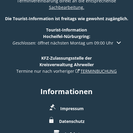
Terminvereinbarung direkt an die entsprechende
Sachbearbeitung.
Die Tourist‑Information ist freitags wie gewohnt zugänglich.
Tourist-Information
Hocheifel-Nürburgring:
Klicken, um weitere Öffnungs- oder Schließzeiten auszuble
Geschlossen:
öffnet nächsten Montag um 09:00 Uhr
KFZ-Zulassungsstelle der
Kreisverwaltung Ahrweiler
Termine nur nach vorheriger
TERMINBUCHUNG
Informationen
Impressum
Datenschutz