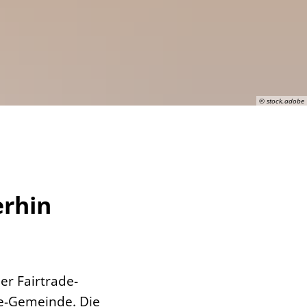
© stock.adobe
erhin
er Fairtrade-
de-Gemeinde. Die