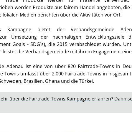
Fair Trade Produkte werden für Präsente verwendet
eben werden Produkte aus fairem Handel angeboten, die Ziv
 lokalen Medien berichten über die Aktivitäten vor Ort.
wns Kampagne bietet der Verbandsgemeinde Ade
zur Umsetzung der nachhaltigen Entwicklungsziele d
ment Goals - SDG´s), die 2015 verabschiedet wurden. Un
“ leistet die Verbandsgemeinde mit ihrem Engagement einen
e Adenau ist eine von über 820 Fairtrade-Towns in Deut
de-Towns umfasst über 2.000 Fairtrade-Towns in insgesamt
chweden, Brasilien, Ghana und die Türkei.
ehr über die Fairtrade-Towns Kampagne erfahren? Dann sc