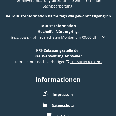
Terminvereinbarung direkt an die entsprechende
Sachbearbeitung.
Die Tourist‑Information ist freitags wie gewohnt zugänglich.
Tourist-Information
Hocheifel-Nürburgring:
Klicken, um weitere Öffnungs- oder Schließzeiten auszuble
Geschlossen:
öffnet nächsten Montag um 09:00 Uhr
KFZ-Zulassungsstelle der
Kreisverwaltung Ahrweiler
Termine nur nach vorheriger
TERMINBUCHUNG
Informationen
Impressum
Datenschutz